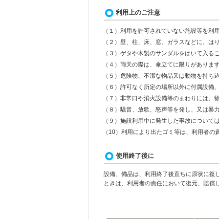
利用上のご注意
（１）利用を許可されていない施設等を利
（２）壁、柱、床、窓、ガラスなどに、は
（３）ゲタや木製のサンダルをはいて入る
（４）雨天の際は、傘立てに限りがありま
（５）危険物、不潔な物品又は動物を持ち
（６）許可なく所定の場所以外に付属設備
（７）非常口や消火設備等のまわりには、
（８）騒音、放歌、怒声等を発し、又は暴
（９）施設利用中に発生した事故について
（10）利用により出たゴミ等は、利用者の
使用終了後に
設備、備品は、利用終了後直ちに原状に復
ときは、利用者の責任において復元、賠償