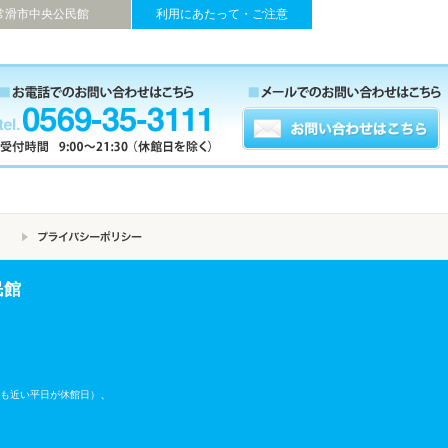
常滑市中央公民館
利用にあたって・ご注意
民館
、
も近い平日が休館日）