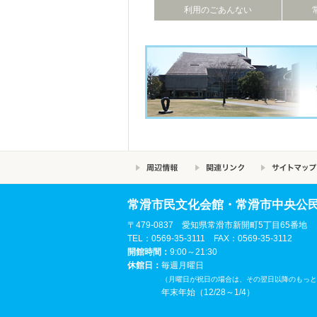
利用のごあんない
常滑市民文化会館・常滑市中央公
〒479-0837 愛知県常滑市新開町5丁目65番地
TEL：0569-35-3111 FAX：0569-35-3112
開館時間：
9:00～21:30
休館日：
毎週月曜日
（月曜日が祝日の場合は、その翌日以降のもっと
年末年始（12/28～1/4）