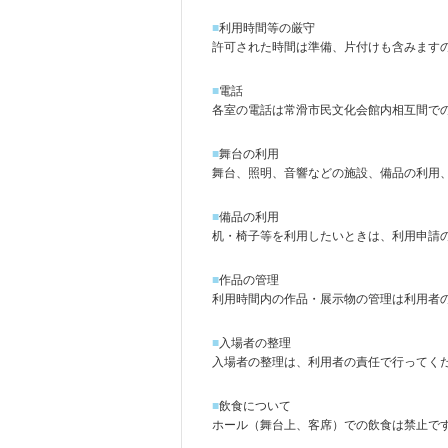
■
利用時間等の厳守
許可された時間は準備、片付けも含みます
■
電話
各室の電話は常滑市民文化会館内相互間で
■
舞台の利用
舞台、照明、音響などの施設、備品の利用
■
備品の利用
机・椅子等を利用したいときは、利用申請
■
作品の管理
利用時間内の作品・展示物の管理は利用者
■
入場者の整理
入場者の整理は、利用者の責任で行ってく
■
飲食について
ホール（舞台上、客席）での飲食は禁止で