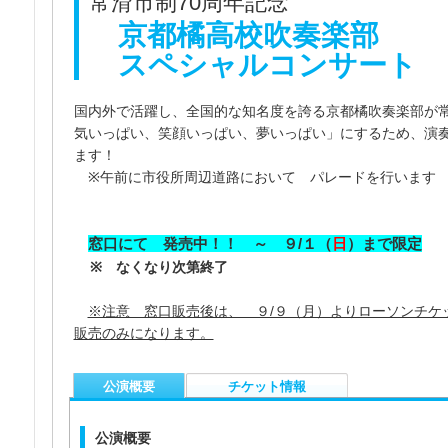
常滑市制70周年記念
京都橘高校吹奏楽部
スペシャルコンサート
国内外で活躍し、全国的な知名度を誇る京都橘吹奏楽部が
気いっぱい、笑顔いっぱい、夢いっぱい」にするため、演
ます！
※午前に市役所周辺道路において パレードを行います
窓口にて 発売中！！ ～ ９/１（
日
）まで限定
※ なくなり次第終了
※注意 窓口販売後は、 ９/９（月）よりローソンチケ
販売のみになります。
公演概要
チケット情報
公演概要