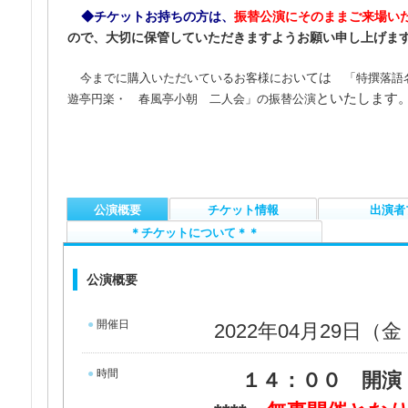
◆
チケットお持ちの方は、
振替公演にそのままご来場い
ので、大切に保管していただきますようお願い申し上げま
いては
今までに購入いただいているお客様にお
「特撰落語
といたします
遊亭円楽
・ 春風亭小朝 二人会」の振替公演
公演概要
チケット情報
出演者
＊チケットについて＊＊
公演概要
●
開催日
2022年04月29日（
●
時間
１４：００ 開演 