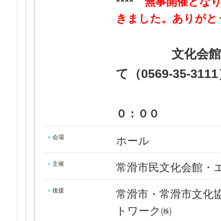
****
無事開催とな
きました。ありがと
文化会館
て（0569-35-311
０：００
●
会場
ホール
●
主催
常滑市民文化会館・
●
後援
常滑市・常滑市文化
トワーク㈱