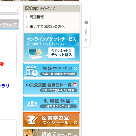
り
、
場
ャラリ