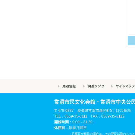
常滑市民文化会館・常滑市中央公
〒479-0837 愛知県常滑市新開町5丁目65番地
TEL：0569-35-3111 FAX：0569-35-3112
開館時間：
9:00～21:30
休館日：
毎週月曜日
（月曜日が祝日の場合は、その翌日以降のもっと