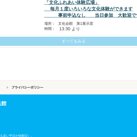
「文化ふれあい体験広場」
毎月１度いろいろな文化体験ができます
事前申込なし 当日参加 大歓迎
場所：
文化会館 第1展示室
13:30 より
時間：
すべてをみる
民館
、
も近い平日が休館日）