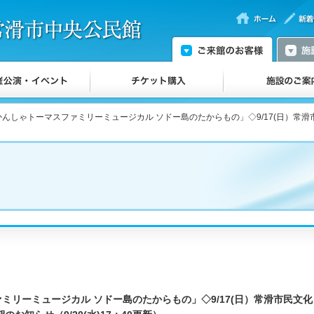
かんしゃトーマスファミリーミュージカル ソドー島のたからもの」◇9/17(日）常滑
ミリーミュージカル ソドー島のたからもの」◇9/17(日）常滑市民文化