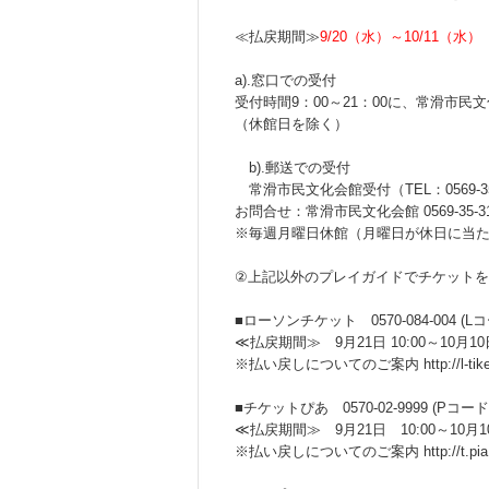
≪払戻期間≫
9/20（水）～10/11（水）
a).窓口での受付
受付時間9：00～21：00に、常滑市
（休館日を除く）
b).郵送での受付
常滑市民文化会館受付（TEL：0569-3
お問合せ：常滑市民文化会館 0569-35-3111 (
※毎週月曜日休館（月曜日が休日に当たる場合はその
②上記以外のプレイガイドでチケットを
■ローソンチケット 0570-084-004 (Lコード:4
≪払戻期間≫ 9月21日 10:00～10月10日
※払い戻しについてのご案内 http://l-tike.com
■チケットぴあ 0570-02-9999 (Pコード:457-1
≪払戻期間≫ 9月21日 10:00～10月10
※払い戻しについてのご案内 http://t.pia.jp/