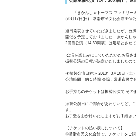
会館主催公演（14：30の回）、延期の
「きかんしゃトーマス ファミリーミ
◇9月17日(日) 常滑市民文化会館主催公
過日発表させていただきましたが、台風1
開催を予定しておりました「きかんしゃ
2回目公演（14:30開演）は延期とさせ
公演を楽しみにしていただいたお客さ
振替公演の日程が決定いたしましたの
≪振替公演日程≫ 2018年3月10日（土）開
公演時間 約１時間 会場：常滑市民文
お手持ちのチケットは振替公演で その
振替公演日にご都合があわないなど、
す。
お手数をおかけいたしますがお手続き
【チケットの払い戻しについて】
①常滑市民文化会館で、チケットをご購