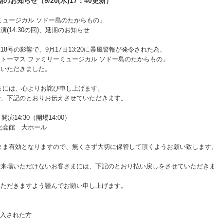
お知らせ（9/20(水)17：40更新）
ュージカル ソドー島のたからもの」
演(14:30の回)、延期のお知らせ
8号の影響で、9月17日13:20に暴風警報が発令された為、
トーマス ファミリーミュージカル ソドー島のたからもの」
ていただきました。
まには、心よりお詫び申し上げます。
で、下記のとおりお伝えさせていただきます。
演14:30（開場14:00）
化会館 大ホール
まま有効となりますので、無くさず大切に保管して頂くようお願い致します。
ご来場いただけないお客さまには、下記のとおり払い戻しをさせていただきま
いただきますよう謹んでお願い申し上げます。
入された方