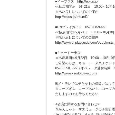
■イープラス http://eplus.jp
≪払戻期間≫ 9月21日 10:00～10月10
※払い戻しについてのご案内
http://eplus.jp/refund2/
■CNプレイガイド 0570-08-9999
≪払戻期間≫9月21日 10:00～10月10日
※払い戻しについてのご案内
http://www.cnplayguide.com/evt/pfmst
■キョードー東京
≪払戻期間≫9月22日 10:00～10月10日
ご希望の方は、キョードー東京チケッ
0570−550−799（オペレータ受付時間 平日1
http://www.kyodotokyo.com/
※メ～テレではチケットの取扱いはして
※コープぎふ、コープあいち、コープ
たしますのでお待ちください
<公演に関するお問い合わせ>
きかんしゃトーマスミュージカル実行
Tel.03-6276-3070【月～金（祝日を除く