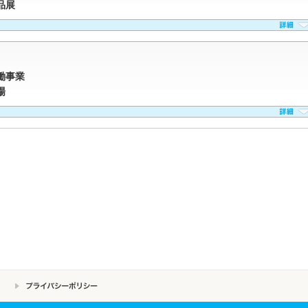
品展
働事業
場