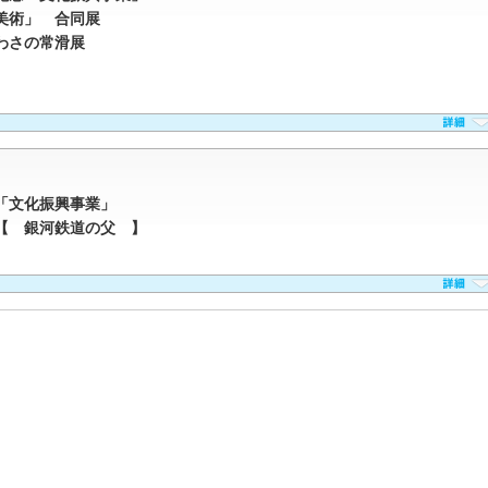
美術」 合同展
わさの常滑展
「文化振興事業」
【 銀河鉄道の父 】